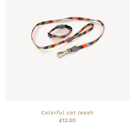
Bewertet
IN DEN WARENKORB
/
QUICK VIEW
mit
5.00
von
5
Colorful cat leash
£
12.00