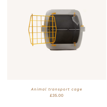
Bewertet
IN DEN WARENKORB
/
QUICK VIEW
mit
5.00
von
5
Animal transport cage
£
35.00