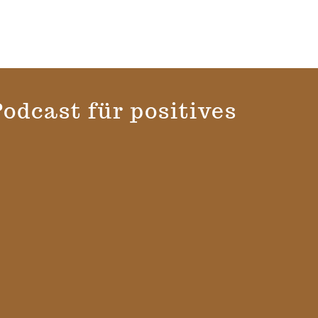
war:
ist:
£35.00
£25.00.
odcast für positives