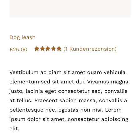
Dog leash
(
1
Kundenrezension)
£
25.00
Bewertet
1
mit
5.00
von
5, basierend
Vestibulum ac diam sit amet quam vehicula
auf
Kundenbewertung
elementum sed sit amet dui. Vivamus magna
justo, lacinia eget consectetur sed, convallis
at tellus. Praesent sapien massa, convallis a
pellentesque nec, egestas non nisi. Lorem
ipsum dolor sit amet, consectetur adipiscing
elit.