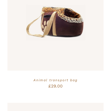
Bewertet
IN DEN WARENKORB
/
mit
5.00
von
DETAILS
5
Animal transport bag
£
29.00