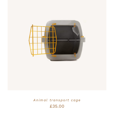
Bewertet
IN DEN WARENKORB
/
mit
5.00
von
DETAILS
5
Animal transport cage
£
35.00