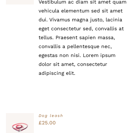
Vestibulum ac diam sit amet quam
war:
ist:
DETAILS
vehicula elementum sed sit amet
£35.00
£25.00.
dui. Vivamus magna justo, lacinia
eget consectetur sed, convallis at
tellus. Praesent sapien massa,
convallis a pellentesque nec,
egestas non nisi. Lorem ipsum
dolor sit amet, consectetur
adipiscing elit.
Dog leash
Bewertet
£
25.00
IN DEN
mit
5.00
von
WARENKORB
5