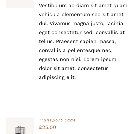
/
Vestibulum ac diam sit amet quam
DETAILS
vehicula elementum sed sit amet
dui. Vivamus magna justo, lacinia
eget consectetur sed, convallis at
tellus. Praesent sapien massa,
convallis a pellentesque nec,
egestas non nisi. Lorem ipsum
dolor sit amet, consectetur
adipiscing elit.
Transport cage
Bewertet
£
25.00
IN DEN
mit
5.00
von
WARENKORB