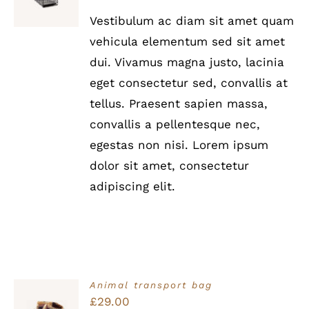
5
/
Vestibulum ac diam sit amet quam
DETAILS
vehicula elementum sed sit amet
dui. Vivamus magna justo, lacinia
eget consectetur sed, convallis at
tellus. Praesent sapien massa,
convallis a pellentesque nec,
egestas non nisi. Lorem ipsum
dolor sit amet, consectetur
adipiscing elit.
Animal transport bag
Bewertet
£
29.00
IN DEN