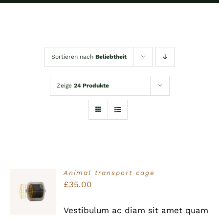
Sortieren nach
Beliebtheit
Zeige
24 Produkte
Animal transport cage
Bewertet
£
35.00
IN DEN
mit
5.00
von
WARENKORB
5
/
Vestibulum ac diam sit amet quam
DETAILS