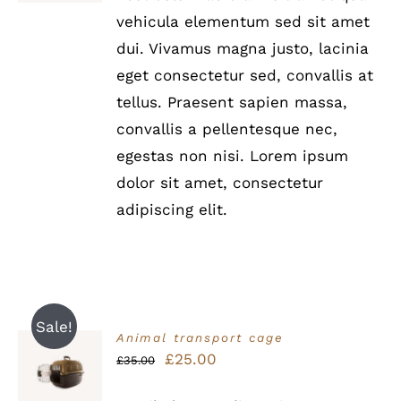
DETAILS
vehicula elementum sed sit amet
dui. Vivamus magna justo, lacinia
eget consectetur sed, convallis at
tellus. Praesent sapien massa,
convallis a pellentesque nec,
egestas non nisi. Lorem ipsum
dolor sit amet, consectetur
adipiscing elit.
Sale!
Animal transport cage
Bewertet
Ursprünglicher
Aktueller
£
25.00
IN DEN
£
35.00
mit
5.00
von
WARENKORB
Preis
Preis
5
/