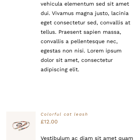
vehicula elementum sed sit amet
dui. Vivamus magna justo, lacinia
eget consectetur sed, convallis at
tellus. Praesent sapien massa,
convallis a pellentesque nec,
egestas non nisi. Lorem ipsum
dolor sit amet, consectetur
adipiscing elit.
Colorful cat leash
Bewertet
£
12.00
IN DEN
mit
5.00
von
WARENKORB
5
/
Vestibulum ac diam sit amet quam