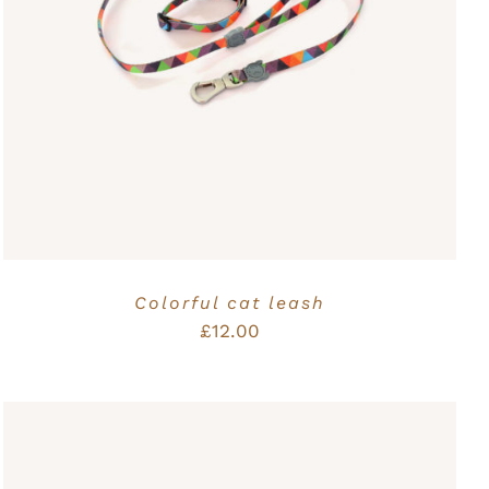
Bewertet
IN DEN WARENKORB
/
QUICK VIEW
mit
5.00
von
5
Colorful cat leash
£
12.00