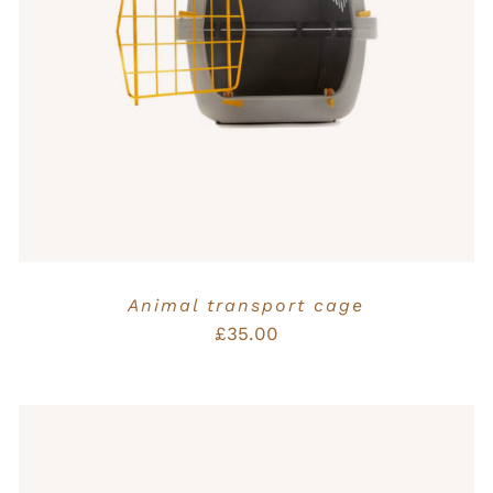
Bewertet
IN DEN WARENKORB
/
QUICK VIEW
mit
5.00
von
5
Animal transport cage
£
35.00