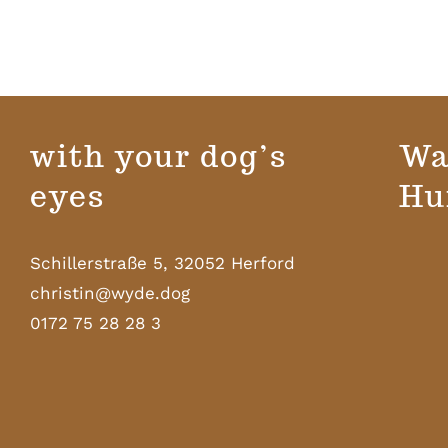
war:
ist:
£35.00
£25.00.
with your dog’s
Wa
eyes
Hu
Schillerstraße 5, 32052 Herford
christin@wyde.dog
0172 75 28 28 3