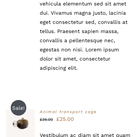
vehicula elementum sed sit amet
dui. Vivamus magna justo, lacinia
eget consectetur sed, convallis at
tellus. Praesent sapien massa,
convallis a pellentesque nec,
egestas non nisi. Lorem ipsum
dolor sit amet, consectetur
adipiscing elit.
Sale!
Animal transport cage
Bewertet
Ursprünglicher
Aktueller
£
25.00
IN DEN
£
35.00
mit
5.00
von
WARENKORB
Preis
Preis
5
/
Vestibulum ac diam sit amet quam