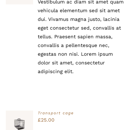
Vestibulum ac diam sit amet quam
DETAILS
vehicula elementum sed sit amet
dui. Vivamus magna justo, lacinia
eget consectetur sed, convallis at
tellus. Praesent sapien massa,
convallis a pellentesque nec,
egestas non nisi. Lorem ipsum
dolor sit amet, consectetur
adipiscing elit.
Transport cage
Bewertet
£
25.00
IN DEN
mit
5.00
von
WARENKORB
5