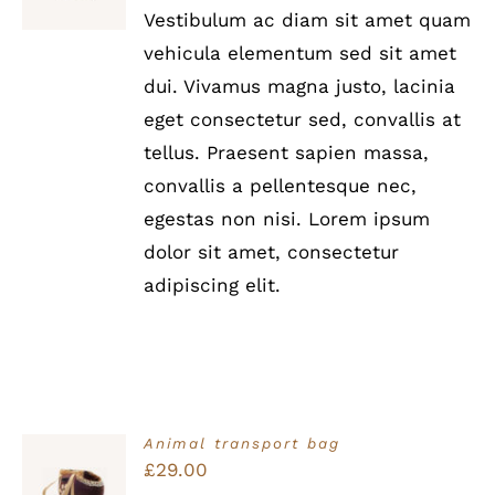
/
Vestibulum ac diam sit amet quam
DETAILS
vehicula elementum sed sit amet
dui. Vivamus magna justo, lacinia
eget consectetur sed, convallis at
tellus. Praesent sapien massa,
convallis a pellentesque nec,
egestas non nisi. Lorem ipsum
dolor sit amet, consectetur
adipiscing elit.
Animal transport bag
Bewertet
£
29.00
IN DEN
mit
5.00
von
WARENKORB