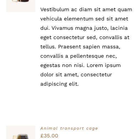
5
/
Vestibulum ac diam sit amet quam
DETAILS
vehicula elementum sed sit amet
dui. Vivamus magna justo, lacinia
eget consectetur sed, convallis at
tellus. Praesent sapien massa,
convallis a pellentesque nec,
egestas non nisi. Lorem ipsum
dolor sit amet, consectetur
adipiscing elit.
Animal transport cage
Bewertet
£
35.00
IN DEN