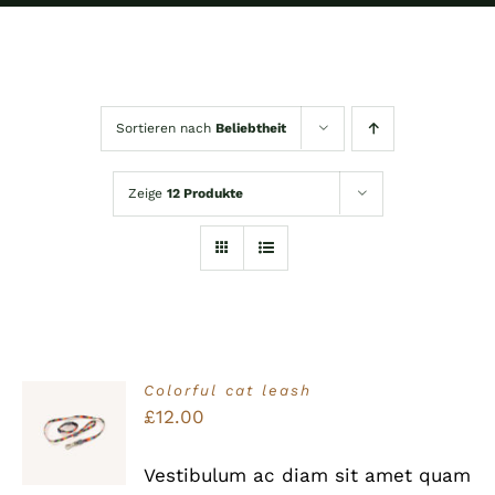
Sortieren nach
Beliebtheit
Zeige
12 Produkte
Colorful cat leash
Bewertet
£
12.00
IN DEN
mit
5.00
von
WARENKORB
5
/
Vestibulum ac diam sit amet quam
DETAILS