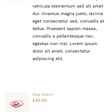
war:
ist:
DETAILS
vehicula elementum sed sit amet
£35.00
£25.00.
dui. Vivamus magna justo, lacinia
eget consectetur sed, convallis at
tellus. Praesent sapien massa,
convallis a pellentesque nec,
egestas non nisi. Lorem ipsum
dolor sit amet, consectetur
adipiscing elit.
Dog leash
Bewertet
£
25.00
IN DEN
mit
5.00
von
WARENKORB
5
/