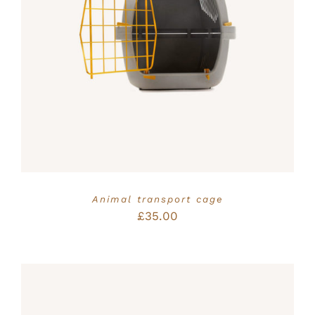
Bewertet
IN DEN WARENKORB
/
mit
5.00
von
DETAILS
5
Animal transport cage
£
35.00