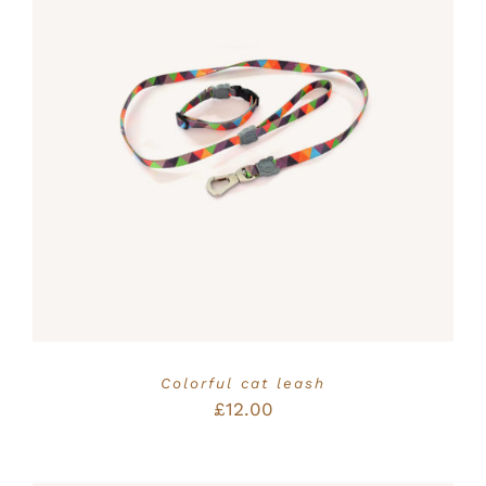
Bewertet
IN DEN WARENKORB
/
mit
5.00
von
DETAILS
5
Colorful cat leash
£
12.00