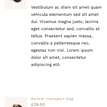
Preis
Preis
5
/
Vestibulum ac diam sit amet quam
war:
ist:
DETAILS
vehicula elementum sed sit amet
£35.00
£25.00.
dui. Vivamus magna justo, lacinia
eget consectetur sed, convallis at
tellus. Praesent sapien massa,
convallis a pellentesque nec,
egestas non nisi. Lorem ipsum
dolor sit amet, consectetur
adipiscing elit.
Animal transport bag
Bewertet
£
29.00
IN DEN