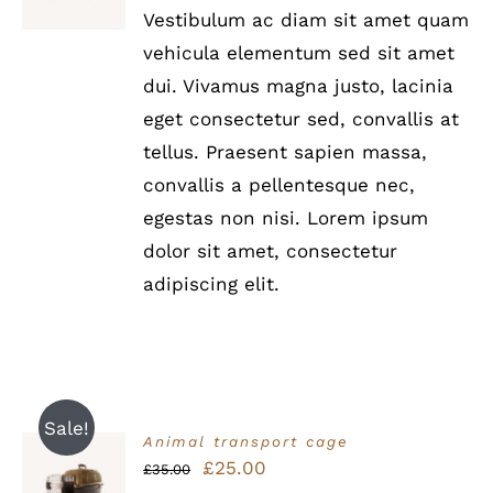
/
Vestibulum ac diam sit amet quam
DETAILS
vehicula elementum sed sit amet
dui. Vivamus magna justo, lacinia
eget consectetur sed, convallis at
tellus. Praesent sapien massa,
convallis a pellentesque nec,
egestas non nisi. Lorem ipsum
dolor sit amet, consectetur
adipiscing elit.
Sale!
Animal transport cage
Bewertet
Ursprünglicher
Aktueller
£
25.00
IN DEN
£
35.00
mit
5.00
von
WARENKORB