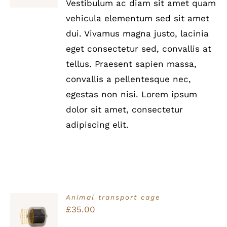
Vestibulum ac diam sit amet quam
DETAILS
vehicula elementum sed sit amet
dui. Vivamus magna justo, lacinia
eget consectetur sed, convallis at
tellus. Praesent sapien massa,
convallis a pellentesque nec,
egestas non nisi. Lorem ipsum
dolor sit amet, consectetur
adipiscing elit.
Animal transport cage
Bewertet
£
35.00
IN DEN
mit
5.00
von
WARENKORB
5