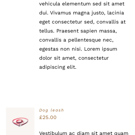
vehicula elementum sed sit amet
dui. Vivamus magna justo, lacinia
eget consectetur sed, convallis at
tellus. Praesent sapien massa,
convallis a pellentesque nec,
egestas non nisi. Lorem ipsum
dolor sit amet, consectetur
adipiscing elit.
Dog leash
Bewertet
£
25.00
IN DEN
mit
5.00
von
WARENKORB
5
/
Vestibulum ac diam sit amet quam