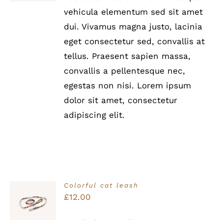
DETAILS
vehicula elementum sed sit amet
dui. Vivamus magna justo, lacinia
eget consectetur sed, convallis at
tellus. Praesent sapien massa,
convallis a pellentesque nec,
egestas non nisi. Lorem ipsum
dolor sit amet, consectetur
adipiscing elit.
Colorful cat leash
Bewertet
£
12.00
IN DEN
mit
5.00
von
WARENKORB
5
/