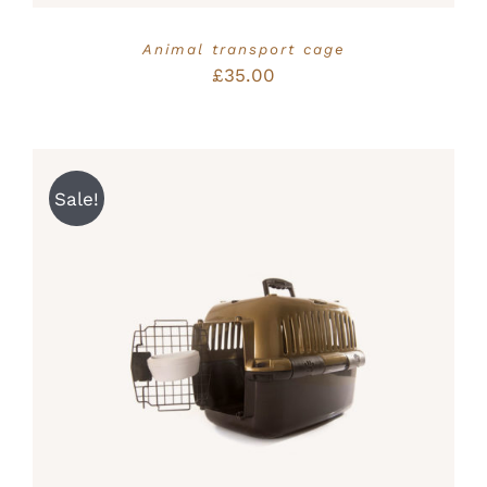
Animal transport cage
£
35.00
Sale!
Bewertet
IN DEN WARENKORB
/
mit
5.00
von
DETAILS
5